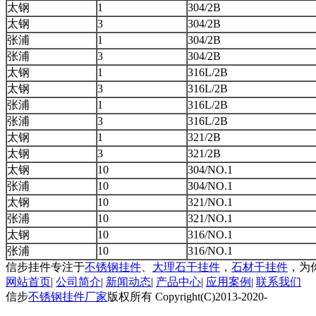
太钢
1
304/2B
太钢
3
304/2B
张浦
1
304/2B
张浦
3
304/2B
太钢
1
316L/2B
太钢
3
316L/2B
张浦
1
316L/2B
张浦
3
316L/2B
太钢
1
321/2B
太钢
3
321/2B
太钢
10
304/NO.1
张浦
10
304/NO.1
太钢
10
321/NO.1
张浦
10
321/NO.1
太钢
10
316/NO.1
张浦
10
316/NO.1
信步挂件专注于
不锈钢挂件
、
大理石干挂件
，
石材干挂件
，为
网站首页
|
公司简介
|
新闻动态
|
产品中心
|
应用案例
|
联系我们
信步
不锈钢挂件厂家
版权所有 Copyright(C)2013-2020-