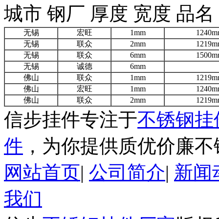
城市 钢厂 厚度 宽度 品名
无锡
宏旺
1mm
1240m
无锡
联众
2mm
1219m
无锡
联众
6mm
1500m
无锡
诚德
6mm
佛山
联众
1mm
1219m
佛山
宏旺
1mm
1240m
佛山
联众
2mm
1219m
信步挂件专注于
不锈钢挂
件
，为你提供质优价廉不
网站首页
|
公司简介
|
新闻
我们